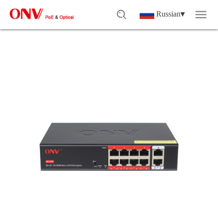
Russian
▾