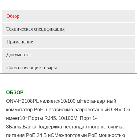
Обзор
Техническая спецификация
Применение
Документы
Сопутствующие товары
ОБЗОР
ONV-H2
108
PL является
10/100 м
Нестандартный
коммутатор PoE, независимо разработанный ONV. Он
имеет
10
* Порты RJ45. 10/100M. Порт 1-
8
Банка
Банка
Поддержка нестандартного источника
питания PoE 24 В и
С
Межпортовый PoE мощностью