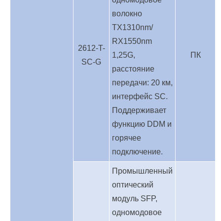
волокно
TX1310nm/
RX1550nm
2612-T-
1,25G,
ПК
SC-G
расстояние
передачи: 20 км,
интерфейс SC.
Поддерживает
функцию DDM и
горячее
подключение.
Промышленный
оптический
модуль SFP,
одномодовое