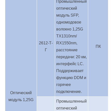
Промышленный
оптический
модуль SFP,
одномодовое
волокно 1,25G
TX1310nm/
2612-Т-
RX1550nm,
ПК
Г
расстояние
передачи: 20 км,
интерфейс LC.
Поддерживает
функцию DDM и
горячее
подключение.
Оптический
модуль 1,25G
Промышленный
оптический