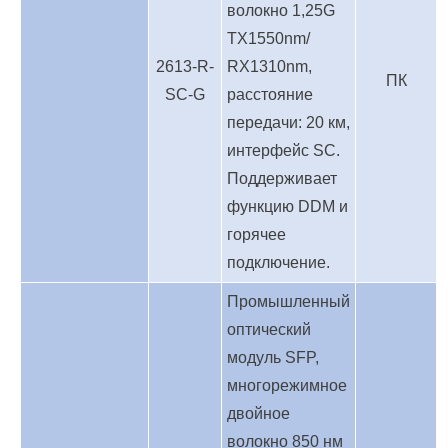
волокно 1,25G
TX1550nm/
2613-R-
RX1310nm,
ПК
SC-G
расстояние
передачи: 20 км,
интерфейс SC.
Поддерживает
функцию DDM и
горячее
подключение.
Промышленный
оптический
модуль SFP,
многорежимное
двойное
волокно 850 нм