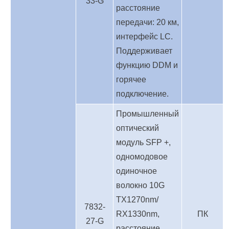
33-G
расстояние
передачи: 20 км,
интерфейс LC.
Поддерживает
функцию DDM и
горячее
подключение.
Промышленный
оптический
модуль SFP +,
одномодовое
одиночное
волокно 10G
TX1270nm/
7832-
RX1330nm,
ПК
27-G
расстояние