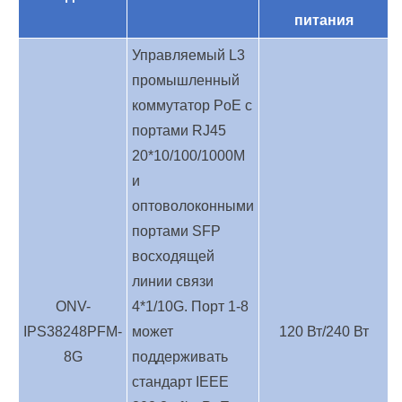
питания
Управляемый L3
промышленный
коммутатор PoE с
портами RJ45
20*10/100/1000M
и
оптоволоконными
портами SFP
восходящей
линии связи
ONV-
4*1/10G. Порт 1-8
IPS38248PFM-
может
120 Вт/240 Вт
8G
поддерживать
стандарт IEEE