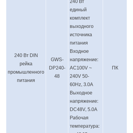
240 Вт
единый
комплект
выходного
источника
питания
Входное
240 Вт DIN
GWS-
напряжение:
рейка
DP240-
AC100V ~
ПК
промышленного
48
240V 50-
питания
60Hz, 3.0A
Выходное
напряжение:
DC48V, 5.0A
Рабочая
температура: