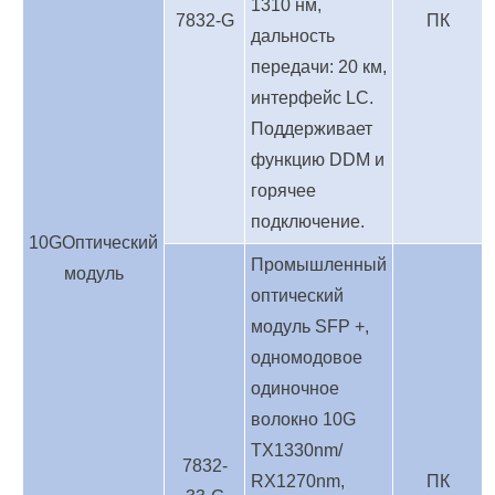
1310 нм,
7832-G
ПК
дальность
передачи: 20 км,
интерфейс LC.
Поддерживает
функцию DDM и
горячее
подключение.
10G
Оптический
Промышленный
модуль
оптический
модуль SFP +,
одномодовое
одиночное
волокно 10G
TX1330nm/
7832-
RX1270nm,
ПК