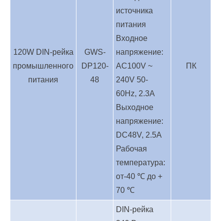
источника
питания
Входное
120W DIN-рейка
GWS-
напряжение:
промышленного
DP120-
AC100V ~
ПК
питания
48
240V 50-
60Hz, 2.3A
Выходное
напряжение:
DC48V, 2.5A
Рабочая
температура:
от-40 ℃ до +
70 ℃
DIN-рейка