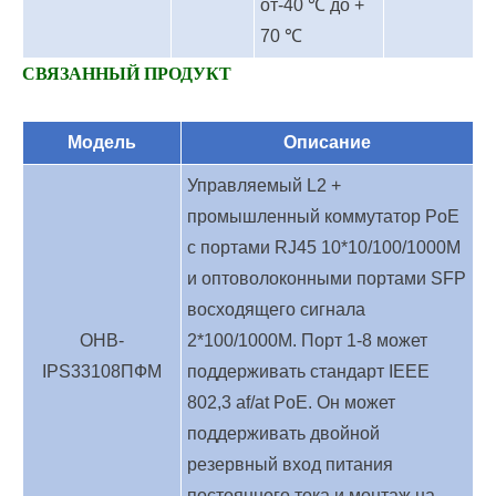
от-40 ℃ до +
70 ℃
СВЯЗАННЫЙ ПРОДУКТ
Модель
Описание
Управляемый L2 +
промышленный коммутатор PoE
с портами RJ45 10*10/100/1000M
и оптоволоконными портами SFP
восходящего сигнала
ОНВ-
2*100/1000M. Порт 1-8 может
IPS33108
ПФМ
поддерживать стандарт IEEE
802,3 af/at PoE. Он может
поддерживать двойной
резервный вход питания
постоянного тока и монтаж на