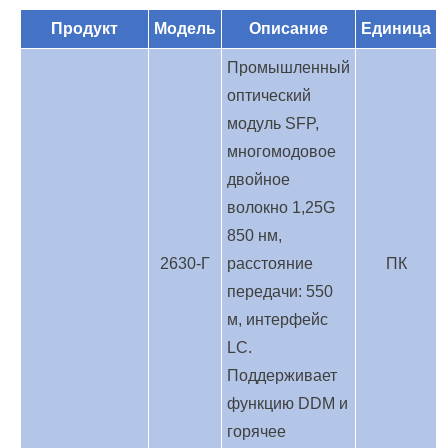
Продукт
Модель
Описание
Единица
Промышленный
оптический
модуль SFP,
многомодовое
двойное
волокно 1,25G
850 нм,
2630-Г
расстояние
ПК
передачи: 550
м, интерфейс
LC.
Поддерживает
функцию DDM и
горячее