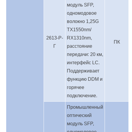
модуль SFP,
одномодовое
волокно 1,25G
TX1550nm/
2613-Р-
RX1310nm,
ПК
Г
расстояние
передачи: 20 км,
интерфейс LC.
Поддерживает
функцию DDM и
горячее
подключение.
Промышленный
оптический
модуль SFP,
одномодовое