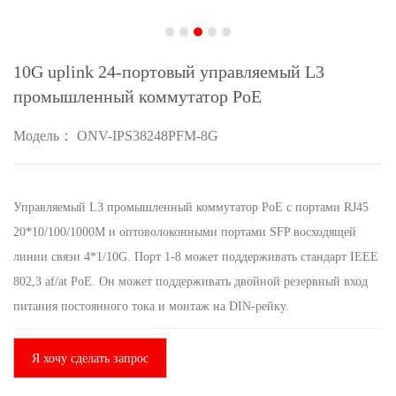
10G uplink 24-портовый управляемый L3
промышленный коммутатор PoE
Модель： ONV-IPS38248PFM-8G
Управляемый L3 промышленный коммутатор PoE с портами RJ45
20*10/100/1000M и оптоволоконными портами SFP восходящей
линии связи 4*1/10G. Порт 1-8 может поддерживать стандарт IEEE
802,3 af/at PoE. Он может поддерживать двойной резервный вход
питания постоянного тока и монтаж на DIN-рейку.
Я хочу сделать запрос